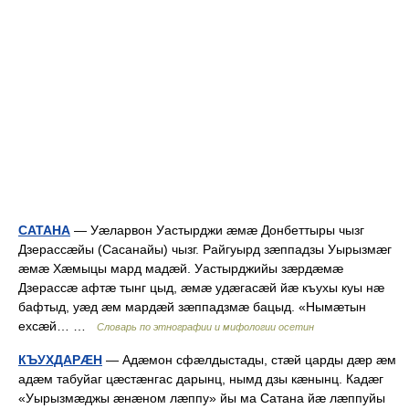
САТАНА
— Уæларвон Уастырджи æмæ Донбеттыры чызг
Дзерассæйы (Сасанайы) чызг. Райгуырд зæппадзы Уырызмæг
æмæ Хæмыцы мард мадæй. Уастырджийы зæрдæмæ
Дзерассæ афтæ тынг цыд, æмæ удæгасæй йæ къухы куы нæ
бафтыд, уæд æм мардæй зæппадзмæ бацыд. «Нымæтын
ехсæй… …
Словарь по этнографии и мифологии осетин
КЪУХДАРÆН
— Адæмон сфæлдыстады, стæй царды дæр æм
адæм табуйаг цæстæнгас дарынц, нымд дзы кæнынц. Кадæг
«Уырызмæджы æнæном лæппу» йы ма Сатана йæ лæппуйы