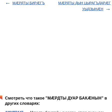
МÆРДТЫ БИРÆГЪ
МÆРДТЫ ДЫН ЦЫРАГЪДАРÆГ
УЫДЗЫНÆН
Смотреть что такое "МÆРДТЫ ДУАР БАКÆНЫН" в
других словарях: