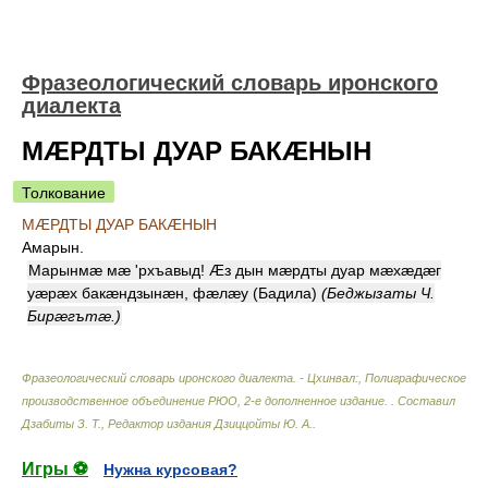
Фразеологический словарь иронского
диалекта
МÆРДТЫ ДУАР БАКÆНЫН
Толкование
МÆРДТЫ ДУАР БАКÆНЫН
Амарын
.
Марынмæ мæ 'рхъавыд! Æз дын мæрдты дуар мæхæдæг
уæрæх бакæндзынæн, фæлæу (Бадила)
(Беджызаты Ч.
Бирæгътæ.)
Фразеологический словарь иронского диалекта. - Цхинвал:, Полиграфическое
производственное объединение РЮО, 2-е дополненное издание.
.
Составил
Дзабиты З. Т., Редактор издания Дзиццойты Ю. А.
.
Игры ⚽
Нужна курсовая?