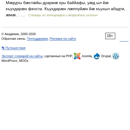
Мæрдты бæстæйы дуармæ куы баййафы, уæд ыл йæ
къухдарæн фехста. Къухдарæн лæппуйæн йæ къухыл абадти,
æмæ… …
Словарь по этнографии и мифологии осетин
© Академик, 2000-2026
18+
Обратная связь:
Техподдержка
,
Реклама на сайте
👣 Путешествия
Экспорт словарей на сайты
, сделанные на PHP,
Joomla,
Drupal,
WordPress, MODx.