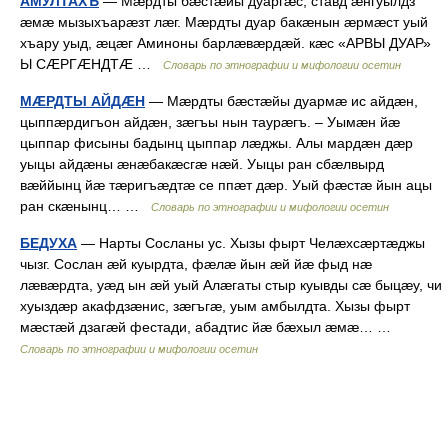
АМУЛТАХЪ
— Мæрдты бæстæйы дуаргæс, ставд æнгуылдз
æмæ мызыхъарæзт лæг. Мæрдты дуар бакæнын æрмæст уый
хъару уыд, æцæг Аминоны барлæвæрдæй. кæс «АРВЫ ДУАР»
Ы СÆРГÆНДТÆ …
Словарь по этнографии и мифологии осетин
МÆРДТЫ АЙДÆН
— Мæрдты бæстæйы дуармæ ис айдæн,
цыппæрдигъон айдæн, зæгъы нын таурæгъ. – Уымæн йæ
цыппар фисыны бадынц цыппар лæджы. Алы мардæн дæр
уыцы айдæны æнæбакæсгæ нæй. Уыцы ран сбæлвырд
вæййынц йæ тæригъæдтæ се ппæт дæр. Уый фæстæ йын ацы
ран скæнынц… …
Словарь по этнографии и мифологии осетин
БЕДУХА
— Нарты Сосланы ус. Хызы фырт Челæхсæртæджы
чызг. Сослан æй куырдта, фæлæ йын æй йæ фыд нæ
лæвæрдта, уæд ын æй уый Алæгаты стыр куывды сæ быцæу, чи
хуыздæр акафдзæнис, зæгъгæ, уым амбылдта. Хызы фырт
мæстæй дзагæй фестади, абадтис йæ бæхыл æмæ… …
Словарь по этнографии и мифологии осетин